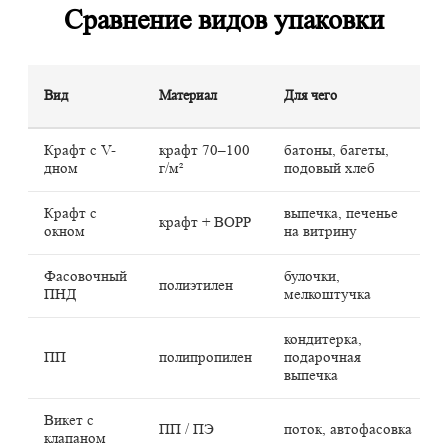
Сравнение видов упаковки
Вид
Материал
Для чего
Крафт с V-
крафт 70–100
батоны, багеты,
дном
г/м²
подовый хлеб
Крафт с
выпечка, печенье
крафт + BOPP
окном
на витрину
Фасовочный
булочки,
полиэтилен
ПНД
мелкоштучка
кондитерка,
ПП
полипропилен
подарочная
выпечка
Викет с
ПП / ПЭ
поток, автофасовка
клапаном