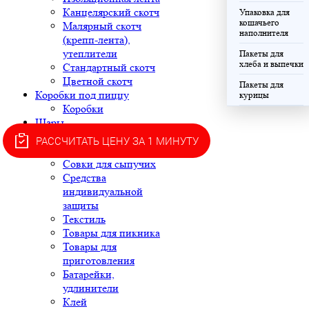
Канцелярский скотч
Упаковка для
кошачьего
Малярный скотч
наполнителя
(крепп-лента),
утеплители
Пакеты для
хлеба и выпечки
Стандартный скотч
Цветной скотч
Пакеты для
Коробки под пиццу
курицы
Коробки
Шары
Хозяйственные товары
РАССЧИТАТЬ ЦЕНУ ЗА 1 МИНУТУ
Губки и салфетки
Совки для сыпучих
Средства
индивидуальной
защиты
Текстиль
Товары для пикника
Товары для
приготовления
Батарейки,
удлинители
Клей