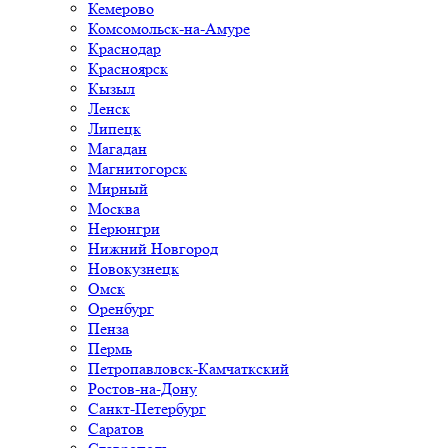
Кемерово
Комсомольск-на-Амуре
Краснодар
Красноярск
Кызыл
Ленск
Липецк
Магадан
Магнитогорск
Мирный
Москва
Нерюнгри
Нижний Новгород
Новокузнецк
Омск
Оренбург
Пенза
Пермь
Петропавловск-Камчаткский
Ростов-на-Дону
Санкт-Петербург
Саратов