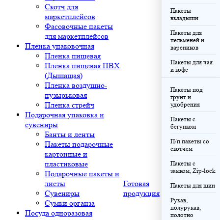
Скотч для
Пакеты
маркетплейсов
вкладыши
Фасовочные пакеты
Пакеты для
для маркетплейсов
пельменей и
Пленка упаковочная
вареников
Пленка пищевая
Пакеты для чая
Пленка пищевая ПВХ
и кофе
(Дышащая)
Пленка воздушно-
Пакеты под
пузырьковая
грунт и
Пленка стрейч
удобрения
Подарочная упаковка и
Пакеты с
сувениры
бегунком
Банты и ленты
П/п пакеты со
Пакеты подарочные
скотчем
картонные и
пластиковые
Пакеты с
замком, Zip-lock
Подарочные пакеты и
листы
Готовая
Пакеты для шин
Сувениры
продукция
Рукав,
Сумки органза
полурукав,
Посуда одноразовая
полотно