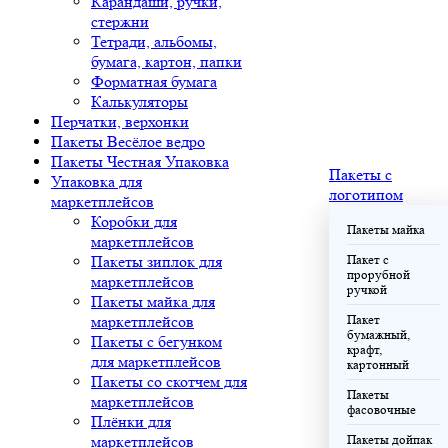
Карандаши, ручки,
стержни
Тетради, альбомы,
бумага, картон, папки
Форматная бумага
Калькуляторы
Перчатки, верхонки
Пакеты Весёлое ведро
Пакеты Честная Упаковка
Пакеты с
Упаковка для
логотипом
маркетплейсов
Коробки для
Пакеты майка
маркетплейсов
Пакеты зиплок для
Пакет с
прорубной
маркетплейсов
ручкой
Пакеты майка для
маркетплейсов
Пакет
бумажный,
Пакеты с бегунком
крафт,
для маркетплейсов
картонный
Пакеты со скотчем для
Пакеты
маркетплейсов
фасовочные
Плёнки для
маркетплейсов
Пакеты дойпак