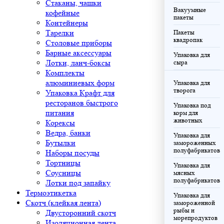
Стаканы, чашки
Вакуумные
кофейные
пакеты
Контейнеры
Тарелки
Пакеты
квадропак
Столовые приборы
Барные аксессуары
Упаковка для
Лотки, ланч-боксы
сыра
Комплекты
алюминиевых форм
Упаковка для
творога
Упаковка Крафт для
ресторанов быстрого
Упаковка под
питания
корм для
животных
Корексы
Ведра, банки
Упаковка для
Бутылки
замороженных
полуфабрикатов
Наборы посуды
Тортницы
Упаковка для
Соусницы
мясных
полуфабрикатов
Лотки под запайку
Термоэтикетка
Упаковка для
Скотч (клейкая лента)
замороженной
рыбы и
Двусторонний скотч
морепродуктов
Изоляционная лента