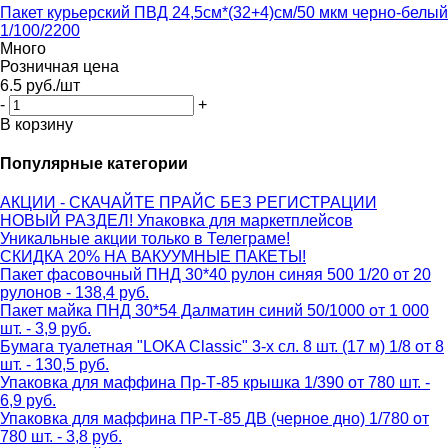
Пакет курьерский ПВД 24,5см*(32+4)см/50 мкм черно-белый
1/100/2200
Много
Розничная цена
6.5
руб.
/шт
-
+
В корзину
Популярные категории
АКЦИИ - СКАЧАЙТЕ ПРАЙС БЕЗ РЕГИСТРАЦИИ
НОВЫЙ РАЗДЕЛ! Упаковка для маркетплейсов
Уникальные акции только в Телеграме!
СКИДКА 20% НА ВАКУУМНЫЕ ПАКЕТЫ!
Пакет фасовочный ПНД 30*40 рулон синяя 500 1/20 от 20
рулонов - 138,4 руб.
Пакет майка ПНД 30*54 Далматин синий 50/1000 от 1 000
шт. - 3,9 руб.
Бумага туалетная "LOKA Classic" 3-х сл. 8 шт. (17 м) 1/8 от 8
шт. - 130,5 руб.
Упаковка для маффина Пр-Т-85 крышка 1/390 от 780 шт. -
6,9 руб.
Упаковка для маффина ПР-Т-85 ДВ (черное дно) 1/780 от
780 шт. - 3,8 руб.