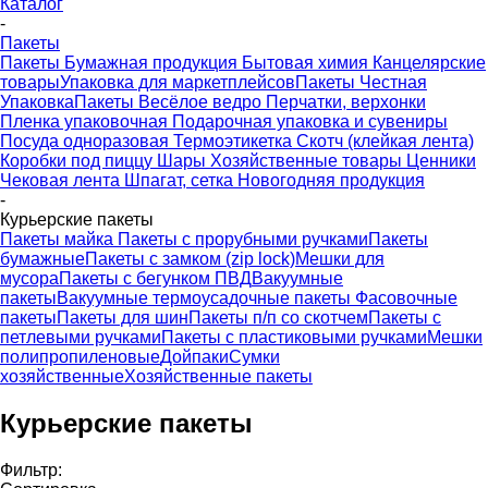
Каталог
-
Пакеты
Пакеты
Бумажная продукция
Бытовая химия
Канцелярские
товары
Упаковка для маркетплейсов
Пакеты Честная
Упаковка
Пакеты Весёлое ведро
Перчатки, верхонки
Пленка упаковочная
Подарочная упаковка и сувениры
Посуда одноразовая
Термоэтикетка
Скотч (клейкая лента)
Коробки под пиццу
Шары
Хозяйственные товары
Ценники
Чековая лента
Шпагат, сетка
Новогодняя продукция
-
Курьерские пакеты
Пакеты майка
Пакеты с прорубными ручками
Пакеты
бумажные
Пакеты с замком (zip lock)
Мешки для
мусора
Пакеты с бегунком ПВД
Вакуумные
пакеты
Вакуумные термоусадочные пакеты
Фасовочные
пакеты
Пакеты для шин
Пакеты п/п со скотчем
Пакеты с
петлевыми ручками
Пакеты с пластиковыми ручками
Мешки
полипропиленовые
Дойпаки
Сумки
хозяйственные
Хозяйственные пакеты
Курьерские пакеты
Фильтр: