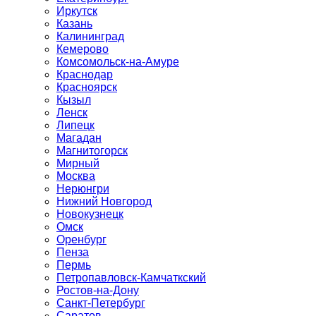
Иркутск
Казань
Калининград
Кемерово
Комсомольск-на-Амуре
Краснодар
Красноярск
Кызыл
Ленск
Липецк
Магадан
Магнитогорск
Мирный
Москва
Нерюнгри
Нижний Новгород
Новокузнецк
Омск
Оренбург
Пенза
Пермь
Петропавловск-Камчаткский
Ростов-на-Дону
Санкт-Петербург
Саратов