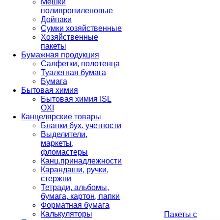
Мешки
полипропиленовые
Дойпаки
Сумки хозяйственные
Хозяйственные
пакеты
Бумажная продукция
Салфетки, полотенца
Туалетная бумага
Бумага
Бытовая химия
Бытовая химия ISL
OXI
Канцелярские товары
Бланки бух. учетности
Выделители,
маркеты,
фломастеры
Канц.принадлежности
Карандаши, ручки,
стержни
Тетради, альбомы,
бумага, картон, папки
Форматная бумага
Калькуляторы
Пакеты с