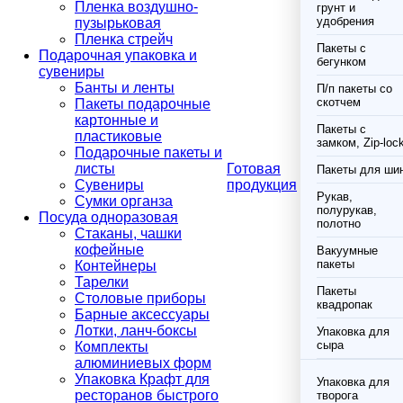
Пленка воздушно-
грунт и
удобрения
пузырьковая
Пленка стрейч
Пакеты с
Подарочная упаковка и
бегунком
сувениры
Банты и ленты
П/п пакеты со
скотчем
Пакеты подарочные
картонные и
Пакеты с
пластиковые
замком, Zip-loc
Подарочные пакеты и
листы
Готовая
Пакеты для ши
Сувениры
продукция
Рукав,
Сумки органза
полурукав,
Посуда одноразовая
полотно
Стаканы, чашки
кофейные
Вакуумные
пакеты
Контейнеры
Тарелки
Пакеты
Столовые приборы
квадропак
Барные аксессуары
Лотки, ланч-боксы
Упаковка для
сыра
Комплекты
алюминиевых форм
Упаковка Крафт для
Упаковка для
ресторанов быстрого
творога