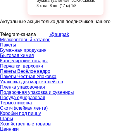
Бумага туалетная "LOKA Classic"
3-х сл. 8 шт. (17 м) 1/8
Актуальные акции только для подписчиков нашего
Telegram-канала
@aurpak
Мелкооптовый каталог
Пакеты
Бумажная продукция
Бытовая химия
Канцелярские товары
Перчатки, верхонки
Пакеты Весёлое ведро
Пакеты Честная Упаковка
Упаковка для маркетплейсов
Пленка упаковочная
Подарочная упаковка и сувениры
Посуда одноразовая
Термоэтикетка
Скотч (клейкая лента)
Коробки под пиццу
Шары
Хозяйственные товары
Ценники