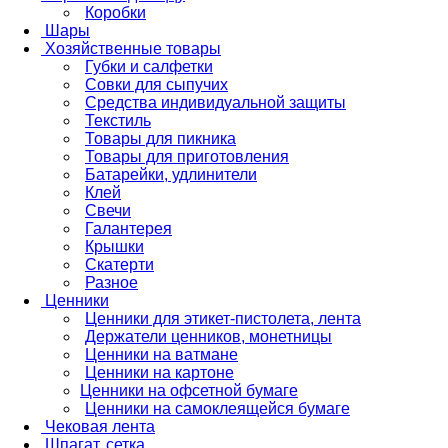
Коробки
Шары
Хозяйственные товары
Губки и салфетки
Совки для сыпучих
Средства индивидуальной защиты
Текстиль
Товары для пикника
Товары для приготовления
Батарейки, удлинители
Клей
Свечи
Галантерея
Крышки
Скатерти
Разное
Ценники
Ценники для этикет-пистолета, лента
Держатели ценников, монетницы
Ценники на ватмане
Ценники на картоне
Ценники на офсетной бумаге
Ценники на самоклеящейся бумаге
Чековая лента
Шпагат, сетка