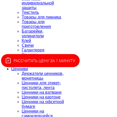
индивидуальной
защиты
Текстиль
Товары для пикника
Товары для
приготовления
Батарейки,
удлинители
Клей
Свечи
Галантерея
Крышки
Скатерти
РАССЧИТАТЬ ЦЕНУ ЗА 1 МИНУТУ
Разное
Ценники
Держатели ценников,
монетницы
Ценники для этикет-
пистолета, лента
Ценники на ватмане
Ценники на картоне
Ценники на офсетной
бумаге
Ценники на
самоклеящейся