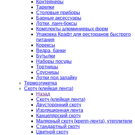
Контейнеры
Тарелки
Столовые приборы
Барные аксессуары
Лотки, ланч-боксы
Комплекты алюминиевых форм
Упаковка Крафт для ресторанов быстрого
питания
Корексы
Ведра, банки
Бутылки
Наборы посуды
Тортницы
Соусницы
Лотки под запайку
Термоэтикетка
Скотч (клейкая лента)
Назад
Скотч (клейкая лента)
Двусторонний скотч
Изоляционная лента
Канцелярский скотч
Малярный скотч (крепп-лента), утеплители
Стандартный скотч
Цветной скотч