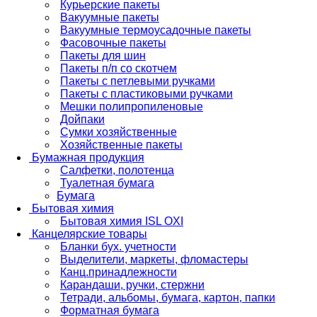
Курьерские пакеты
Вакуумные пакеты
Вакуумные термоусадочные пакеты
Фасовочные пакеты
Пакеты для шин
Пакеты п/п со скотчем
Пакеты с петлевыми ручками
Пакеты с пластиковыми ручками
Мешки полипропиленовые
Дойпаки
Сумки хозяйственные
Хозяйственные пакеты
Бумажная продукция
Салфетки, полотенца
Туалетная бумага
Бумага
Бытовая химия
Бытовая химия ISL OXI
Канцелярские товары
Бланки бух. учетности
Выделители, маркеты, фломастеры
Канц.принадлежности
Карандаши, ручки, стержни
Тетради, альбомы, бумага, картон, папки
Форматная бумага