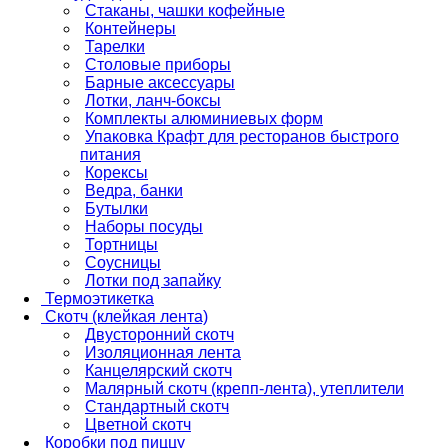
Стаканы, чашки кофейные
Контейнеры
Тарелки
Столовые приборы
Барные аксессуары
Лотки, ланч-боксы
Комплекты алюминиевых форм
Упаковка Крафт для ресторанов быстрого
питания
Корексы
Ведра, банки
Бутылки
Наборы посуды
Тортницы
Соусницы
Лотки под запайку
Термоэтикетка
Скотч (клейкая лента)
Двусторонний скотч
Изоляционная лента
Канцелярский скотч
Малярный скотч (крепп-лента), утеплители
Стандартный скотч
Цветной скотч
Коробки под пиццу