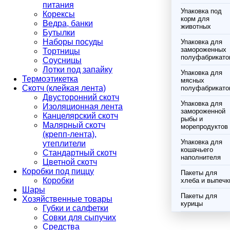
питания
Упаковка под
Корексы
корм для
Ведра, банки
животных
Бутылки
Наборы посуды
Упаковка для
замороженных
Тортницы
полуфабрикато
Соусницы
Лотки под запайку
Упаковка для
Термоэтикетка
мясных
Скотч (клейкая лента)
полуфабрикато
Двусторонний скотч
Упаковка для
Изоляционная лента
замороженной
Канцелярский скотч
рыбы и
Малярный скотч
морепродуктов
(крепп-лента),
Упаковка для
утеплители
кошачьего
Стандартный скотч
наполнителя
Цветной скотч
Коробки под пиццу
Пакеты для
Коробки
хлеба и выпечк
Шары
Пакеты для
Хозяйственные товары
курицы
Губки и салфетки
Совки для сыпучих
Средства