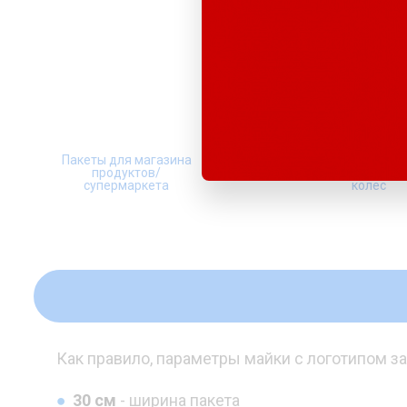
Кто 
Пакеты для магазина
Пакеты для мага
продуктов/
автозапчастей, 
супермаркета
колес
Как правило, параметры майки с логотипом 
30 см
- ширина пакета