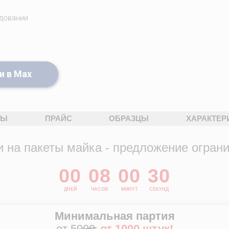
довании
и в Max
ДЫ
ПРАЙС
ОБРАЗЦЫ
ХАРАКТЕР
и на пакеты майка - предложение ограни
00
08
00
29
ДНЕЙ
ЧАСОВ
МИНУТ
СЕКУНД
Минимальная партия
от 5000
от 1000 штук!