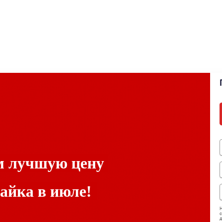
м лучшую цену
айка в июле!
Н
с