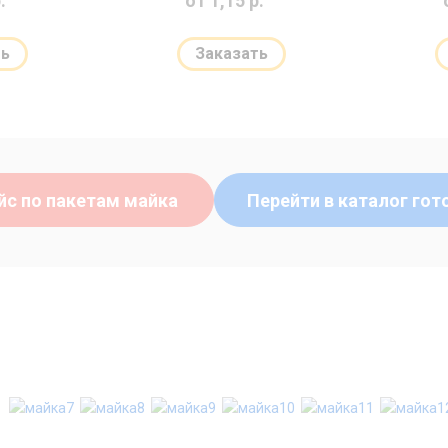
.
от 1,15 р.
ть
Заказать
йс по пакетам майка
Перейти в каталог гот