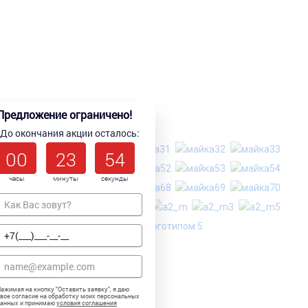
Предложение ограничено!
До окончания акции осталось:
00
23
54
часы
минуты
секунды
ажимая на кнопку "
Оставить заявку
", я даю
вое согласие на обработку моих персональных
данных и принимаю
условия соглашения