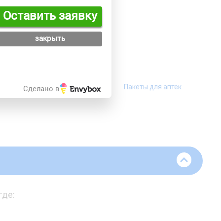
нецке
Оставить заявку
закрыть
еты для магазина
Пакеты для аптек
Сделано в
хозтоваров
 где: