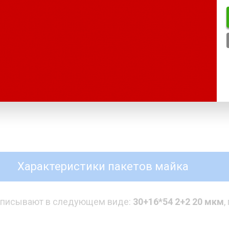
заказывает майку с логотипом в Новокуз
зинов
Пакеты для магазина
Пак
шин и
одежды
Характеристики пакетов майка
записывают в следующем виде:
30+16*54 2+2 20 мкм
,