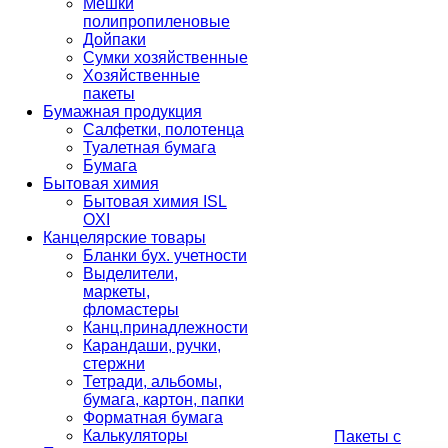
Мешки
полипропиленовые
Дойпаки
Сумки хозяйственные
Хозяйственные
пакеты
Бумажная продукция
Салфетки, полотенца
Туалетная бумага
Бумага
Бытовая химия
Бытовая химия ISL
OXI
Канцелярские товары
Бланки бух. учетности
Выделители,
маркеты,
фломастеры
Канц.принадлежности
Карандаши, ручки,
стержни
Тетради, альбомы,
бумага, картон, папки
Форматная бумага
Калькуляторы
Пакеты с