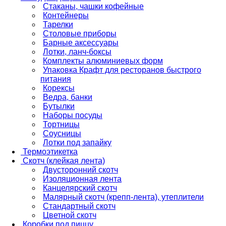
Стаканы, чашки кофейные
Контейнеры
Тарелки
Столовые приборы
Барные аксессуары
Лотки, ланч-боксы
Комплекты алюминиевых форм
Упаковка Крафт для ресторанов быстрого
питания
Корексы
Ведра, банки
Бутылки
Наборы посуды
Тортницы
Соусницы
Лотки под запайку
Термоэтикетка
Скотч (клейкая лента)
Двусторонний скотч
Изоляционная лента
Канцелярский скотч
Малярный скотч (крепп-лента), утеплители
Стандартный скотч
Цветной скотч
Коробки под пиццу