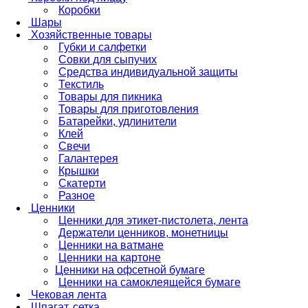
Коробки
Шары
Хозяйственные товары
Губки и салфетки
Совки для сыпучих
Средства индивидуальной защиты
Текстиль
Товары для пикника
Товары для приготовления
Батарейки, удлинители
Клей
Свечи
Галантерея
Крышки
Скатерти
Разное
Ценники
Ценники для этикет-пистолета, лента
Держатели ценников, монетницы
Ценники на ватмане
Ценники на картоне
Ценники на офсетной бумаге
Ценники на самоклеящейся бумаге
Чековая лента
Шпагат, сетка