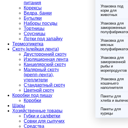
питания
Упаковка под
Корексы
корм для
Ведра, банки
животных
Бутылки
Наборы посуды
Упаковка для
замороженных
Тортницы
полуфабрикато
Соусницы
Лотки под запайку
Упаковка для
Термоэтикетка
мясных
Скотч (клейкая лента)
полуфабрикато
Двусторонний скотч
Упаковка для
Изоляционная лента
замороженной
Канцелярский скотч
рыбы и
Малярный скотч
морепродуктов
(крепп-лента),
Упаковка для
утеплители
кошачьего
Стандартный скотч
наполнителя
Цветной скотч
Коробки под пиццу
Пакеты для
Коробки
хлеба и выпечк
Шары
Пакеты для
Хозяйственные товары
курицы
Губки и салфетки
Совки для сыпучих
Средства