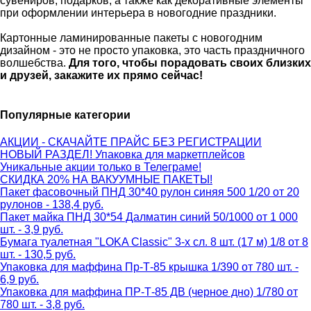
сувениров, подарков, а также как декоративные элементы
при оформлении интерьера в новогодние праздники.
Картонные ламинированные пакеты с новогодним
дизайном - это не просто упаковка, это часть праздничного
волшебства.
Для того, чтобы порадовать своих близких
и друзей, закажите их прямо сейчас!
Популярные категории
АКЦИИ - СКАЧАЙТЕ ПРАЙС БЕЗ РЕГИСТРАЦИИ
НОВЫЙ РАЗДЕЛ! Упаковка для маркетплейсов
Уникальные акции только в Телеграме!
СКИДКА 20% НА ВАКУУМНЫЕ ПАКЕТЫ!
Пакет фасовочный ПНД 30*40 рулон синяя 500 1/20 от 20
рулонов - 138,4 руб.
Пакет майка ПНД 30*54 Далматин синий 50/1000 от 1 000
шт. - 3,9 руб.
Бумага туалетная "LOKA Classic" 3-х сл. 8 шт. (17 м) 1/8 от 8
шт. - 130,5 руб.
Упаковка для маффина Пр-Т-85 крышка 1/390 от 780 шт. -
6,9 руб.
Упаковка для маффина ПР-Т-85 ДВ (черное дно) 1/780 от
780 шт. - 3,8 руб.