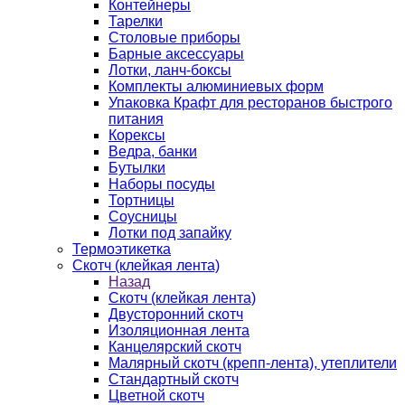
Контейнеры
Тарелки
Столовые приборы
Барные аксессуары
Лотки, ланч-боксы
Комплекты алюминиевых форм
Упаковка Крафт для ресторанов быстрого
питания
Корексы
Ведра, банки
Бутылки
Наборы посуды
Тортницы
Соусницы
Лотки под запайку
Термоэтикетка
Скотч (клейкая лента)
Назад
Скотч (клейкая лента)
Двусторонний скотч
Изоляционная лента
Канцелярский скотч
Малярный скотч (крепп-лента), утеплители
Стандартный скотч
Цветной скотч