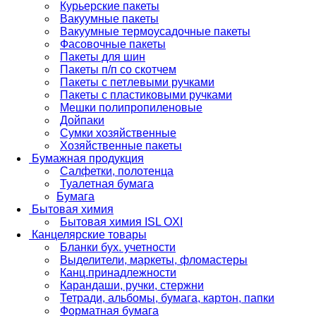
Курьерские пакеты
Вакуумные пакеты
Вакуумные термоусадочные пакеты
Фасовочные пакеты
Пакеты для шин
Пакеты п/п со скотчем
Пакеты с петлевыми ручками
Пакеты с пластиковыми ручками
Мешки полипропиленовые
Дойпаки
Сумки хозяйственные
Хозяйственные пакеты
Бумажная продукция
Салфетки, полотенца
Туалетная бумага
Бумага
Бытовая химия
Бытовая химия ISL OXI
Канцелярские товары
Бланки бух. учетности
Выделители, маркеты, фломастеры
Канц.принадлежности
Карандаши, ручки, стержни
Тетради, альбомы, бумага, картон, папки
Форматная бумага