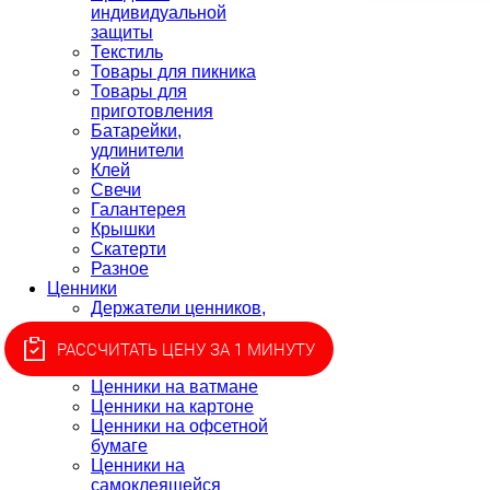
индивидуальной
защиты
Текстиль
Товары для пикника
Товары для
приготовления
Батарейки,
удлинители
Клей
Свечи
Галантерея
Крышки
Скатерти
Разное
Ценники
Держатели ценников,
монетницы
Ценники для этикет-
РАССЧИТАТЬ ЦЕНУ ЗА 1 МИНУТУ
пистолета, лента
Ценники на ватмане
Ценники на картоне
Ценники на офсетной
бумаге
Ценники на
самоклеящейся