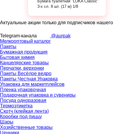
Бумага туалетная "LOKA Classic"
3-х сл. 8 шт. (17 м) 1/8
Актуальные акции только для подписчиков нашего
Telegram-канала
@aurpak
Мелкооптовый каталог
Пакеты
Бумажная продукция
Бытовая химия
Канцелярские товары
Перчатки, верхонки
Пакеты Весёлое ведро
Пакеты Честная Упаковка
Упаковка для маркетплейсов
Пленка упаковочная
Подарочная упаковка и сувениры
Посуда одноразовая
Термоэтикетка
Скотч (клейкая лента)
Коробки под пиццу
Шары
Хозяйственные товары
Ценники