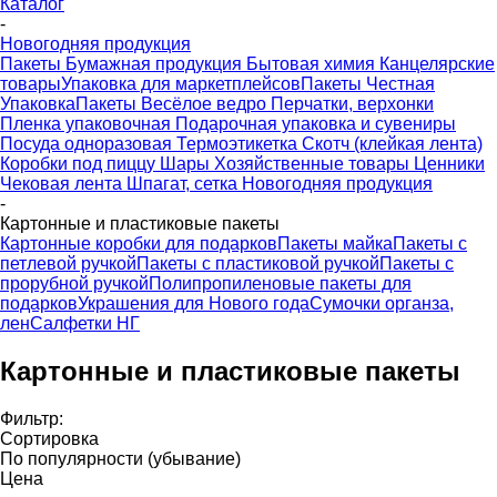
Каталог
-
Новогодняя продукция
Пакеты
Бумажная продукция
Бытовая химия
Канцелярские
товары
Упаковка для маркетплейсов
Пакеты Честная
Упаковка
Пакеты Весёлое ведро
Перчатки, верхонки
Пленка упаковочная
Подарочная упаковка и сувениры
Посуда одноразовая
Термоэтикетка
Скотч (клейкая лента)
Коробки под пиццу
Шары
Хозяйственные товары
Ценники
Чековая лента
Шпагат, сетка
Новогодняя продукция
-
Картонные и пластиковые пакеты
Картонные коробки для подарков
Пакеты майка
Пакеты с
петлевой ручкой
Пакеты с пластиковой ручкой
Пакеты с
прорубной ручкой
Полипропиленовые пакеты для
подарков
Украшения для Нового года
Сумочки органза,
лен
Салфетки НГ
Картонные и пластиковые пакеты
Фильтр:
Сортировка
По популярности (убывание)
Цена