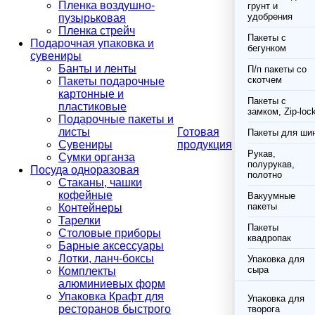
Пленка воздушно-
грунт и
удобрения
пузырьковая
Пленка стрейч
Пакеты с
Подарочная упаковка и
бегунком
сувениры
Банты и ленты
П/п пакеты со
скотчем
Пакеты подарочные
картонные и
Пакеты с
пластиковые
замком, Zip-loc
Подарочные пакеты и
листы
Готовая
Пакеты для ши
Сувениры
продукция
Рукав,
Сумки органза
полурукав,
Посуда одноразовая
полотно
Стаканы, чашки
кофейные
Вакуумные
пакеты
Контейнеры
Тарелки
Пакеты
Столовые приборы
квадропак
Барные аксессуары
Лотки, ланч-боксы
Упаковка для
сыра
Комплекты
алюминиевых форм
Упаковка Крафт для
Упаковка для
ресторанов быстрого
творога