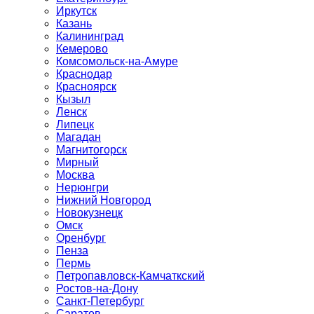
Иркутск
Казань
Калининград
Кемерово
Комсомольск-на-Амуре
Краснодар
Красноярск
Кызыл
Ленск
Липецк
Магадан
Магнитогорск
Мирный
Москва
Нерюнгри
Нижний Новгород
Новокузнецк
Омск
Оренбург
Пенза
Пермь
Петропавловск-Камчаткский
Ростов-на-Дону
Санкт-Петербург
Саратов