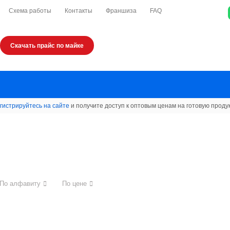
Схема работы
Контакты
Франшиза
FAQ
Скачать прайс по майке
гистрируйтесь на сайте
и получите доступ к оптовым ценам на готовую проду
По алфавиту
По цене