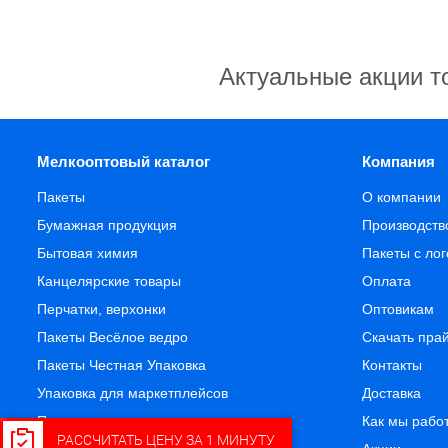
Актуальные акции т
Мелкооптовый каталог
Компания
Пакеты
О компании
Бумажная продукция
Производств
Бытовая химия
Пакеты с ло
Канцелярские товары
Оплата
Перчатки, верхонки
Оптовикам
Пакеты Весёлое ведро
Скачать пра
Пакеты Честная Упаковка
Контакты
Упаковка для маркетплейсов
Доставка
Пленка упаковочная
Как мы рабо
РАССЧИТАТЬ ЦЕНУ ЗА 1 МИНУТУ