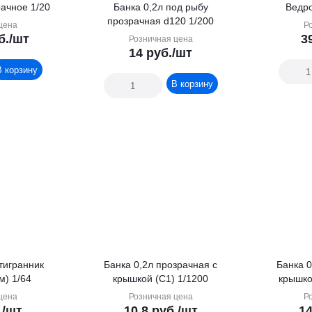
рачное 1/20
Банка 0,2л под рыбу
Ведро
прозрачная d120 1/200
цена
Р
б.
/шт
3
Розничная цена
14
руб.
/шт
В корзину
В корзину
тигранник
Банка 0,2л прозрачная с
Банка 0,55л пр
м) 1/64
крышкой (С1) 1/1200
крышко
цена
Розничная цена
Р
.
/шт
10.8
руб.
/шт
14