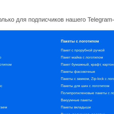
олько для подписчиков нашего Telegram
Пакеты с логотипом
Пакет с прорубной ручкой
о
Пакет майка с логотипом
готипом
Пакет бумажный, крафт, карто
Пакеты фасовочные
Пакеты с замком, Zip-lock с ло
йс
Пакеты для шин с логотипом
Полипропиленовые пакеты с л
Вакуумные пакеты
таем
Пакеты вкладыши