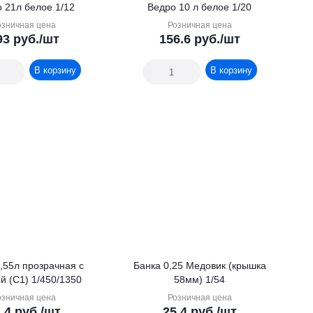
 21л белое 1/12
Ведро 10 л белое 1/20
озничная цена
Розничная цена
93
руб.
/шт
156.6
руб.
/шт
В корзину
В корзину
озрачная с
Банка 0,25 Медовик (крышка
й (С1) 1/450/1350
58мм) 1/54
озничная цена
Розничная цена
.4
руб.
/шт
25.4
руб.
/шт