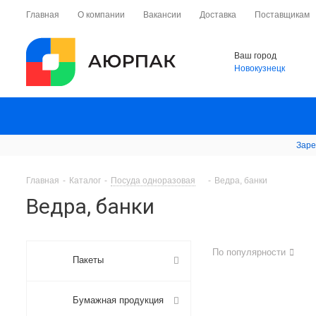
Главная
О компании
Вакансии
Доставка
Поставщикам
Ваш город
Новокузнецк
Заре
Главная
-
Каталог
-
Посуда одноразовая
-
Ведра, банки
Ведра, банки
По популярности
Пакеты
Бумажная продукция