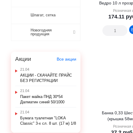
Ведро 10 л проз
Розничная 
Шпагат, сетка
174.11
ру
Новогодняя
продукция
Акции
Все акции
21.04
АКЦИИ - СКАЧАЙТЕ ПРАЙС
БЕЗ РЕГИСТРАЦИИ
21.04
Пакет майка ПНД 30*54
Далматин синий 50/1000
21.04
Банка 0,33 Шес
Бумага туалетная "LOKA
(крышка 58м
Classic" 3-х сл. 8 шт. (17 м) 1/8
Розничная 
37.2
руб