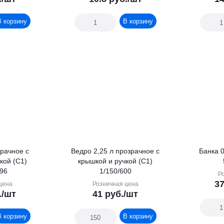
В корзину
В корзину
Ведро 2,25 л прозрачное с
Банка 
кой (С1)
крышкой и ручкой (С1)
296
1/150/600
Р
37
цена
Розничная цена
.
/шт
41
руб.
/шт
В корзину
В корзину