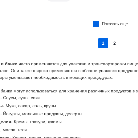
Показать еще
1
2
и банки
часто применяются для упаковки и транспортировки пище
лов. Они также широко применяются в области упаковки продуктов
еры уменьшают необходимость в моющих процедурах.
банки могут использоваться для хранения различных продуктов в 
ы:
Соусы, супы, соки.
ты:
Мука, сахар, соль, крупы.
:
Йогурты, молочные продукты, десерты.
делия:
Кремы, глазури, джемы.
 масла, гели.
ства:
Краски, масла, моющие средства.