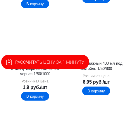
В корзину
РАССЧИТАТЬ ЦЕНУ ЗА 1 МИНУТУ
Крышка к бумажному
Стакан бумажный 400 мл под
стакану кофе 250мл 80 мм
коктейль 1/50/800
черная 1/50/1000
Розничная цена
Розничная цена
6.95
руб.
/шт
1.9
руб.
/шт
В корзину
В корзину