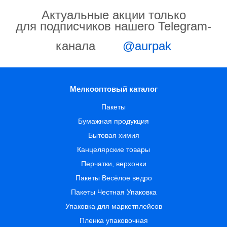
Актуальные акции только
для подписчиков нашего Telegram-
канала
@aurpak
Мелкооптовый каталог
Пакеты
Бумажная продукция
Бытовая химия
Канцелярские товары
Перчатки, верхонки
Пакеты Весёлое ведро
Пакеты Честная Упаковка
Упаковка для маркетплейсов
Пленка упаковочная