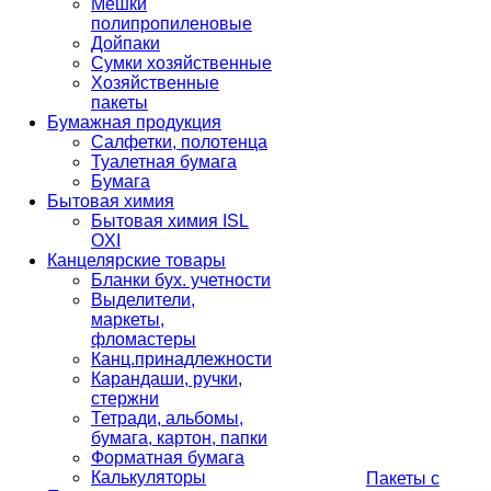
Мешки
полипропиленовые
Дойпаки
Сумки хозяйственные
Хозяйственные
пакеты
Бумажная продукция
Салфетки, полотенца
Туалетная бумага
Бумага
Бытовая химия
Бытовая химия ISL
OXI
Канцелярские товары
Бланки бух. учетности
Выделители,
маркеты,
фломастеры
Канц.принадлежности
Карандаши, ручки,
стержни
Тетради, альбомы,
бумага, картон, папки
Форматная бумага
Калькуляторы
Пакеты с