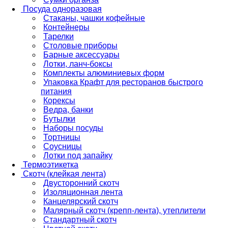
Посуда одноразовая
Стаканы, чашки кофейные
Контейнеры
Тарелки
Столовые приборы
Барные аксессуары
Лотки, ланч-боксы
Комплекты алюминиевых форм
Упаковка Крафт для ресторанов быстрого
питания
Корексы
Ведра, банки
Бутылки
Наборы посуды
Тортницы
Соусницы
Лотки под запайку
Термоэтикетка
Скотч (клейкая лента)
Двусторонний скотч
Изоляционная лента
Канцелярский скотч
Малярный скотч (крепп-лента), утеплители
Стандартный скотч