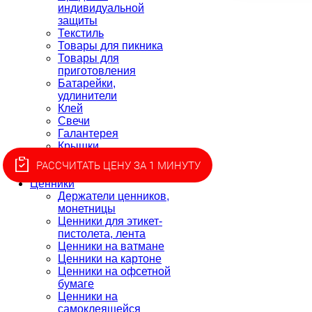
индивидуальной
защиты
Текстиль
Товары для пикника
Товары для
приготовления
Батарейки,
удлинители
Клей
Свечи
Галантерея
Крышки
Скатерти
РАССЧИТАТЬ ЦЕНУ ЗА 1 МИНУТУ
Разное
Ценники
Держатели ценников,
монетницы
Ценники для этикет-
пистолета, лента
Ценники на ватмане
Ценники на картоне
Ценники на офсетной
бумаге
Ценники на
самоклеящейся