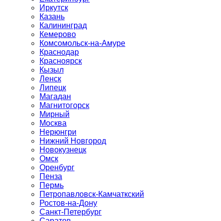
Иркутск
Казань
Калининград
Кемерово
Комсомольск-на-Амуре
Краснодар
Красноярск
Кызыл
Ленск
Липецк
Магадан
Магнитогорск
Мирный
Москва
Нерюнгри
Нижний Новгород
Новокузнецк
Омск
Оренбург
Пенза
Пермь
Петропавловск-Камчаткский
Ростов-на-Дону
Санкт-Петербург
Саратов