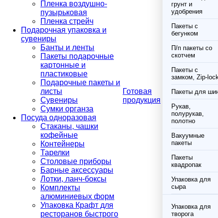
Пленка воздушно-
грунт и
удобрения
пузырьковая
Пленка стрейч
Пакеты с
Подарочная упаковка и
бегунком
сувениры
Банты и ленты
П/п пакеты со
скотчем
Пакеты подарочные
картонные и
Пакеты с
пластиковые
замком, Zip-loc
Подарочные пакеты и
листы
Готовая
Пакеты для ши
Сувениры
продукция
Рукав,
Сумки органза
полурукав,
Посуда одноразовая
полотно
Стаканы, чашки
кофейные
Вакуумные
пакеты
Контейнеры
Тарелки
Пакеты
Столовые приборы
квадропак
Барные аксессуары
Лотки, ланч-боксы
Упаковка для
сыра
Комплекты
алюминиевых форм
Упаковка Крафт для
Упаковка для
ресторанов быстрого
творога