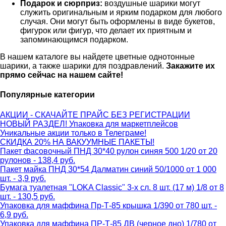
Подарок и сюрприз:
воздушные шарики могут
служить оригинальным и ярким подарком для любого
случая. Они могут быть оформлены в виде букетов,
фигурок или фигур, что делает их приятным и
запоминающимся подарком.
В нашем каталоге вы найдете цветные однотонные
шарики, а также шарики для поздравлений.
Закажите их
прямо сейчас на нашем сайте!
Популярные категории
АКЦИИ - СКАЧАЙТЕ ПРАЙС БЕЗ РЕГИСТРАЦИИ
НОВЫЙ РАЗДЕЛ! Упаковка для маркетплейсов
Уникальные акции только в Телеграме!
СКИДКА 20% НА ВАКУУМНЫЕ ПАКЕТЫ!
Пакет фасовочный ПНД 30*40 рулон синяя 500 1/20 от 20
рулонов - 138,4 руб.
Пакет майка ПНД 30*54 Далматин синий 50/1000 от 1 000
шт. - 3,9 руб.
Бумага туалетная "LOKA Classic" 3-х сл. 8 шт. (17 м) 1/8 от 8
шт. - 130,5 руб.
Упаковка для маффина Пр-Т-85 крышка 1/390 от 780 шт. -
6,9 руб.
Упаковка для маффина ПР-Т-85 ДВ (черное дно) 1/780 от