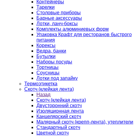
Контейнеры
Тарелки
Столовые приборы
Барные аксессуары
Лотки, ланч-боксы
Комплекты алюминиевых форм
Упаковка Крафт для ресторанов быстрого
питания
Корексы
Ведра, банки
Бутылки
Наборы посуды
Тортницы
Соусницы
Лотки под запайку
Термоэтикетка
Скотч (клейкая лента)
Назад
Скотч (клейкая лента)
Двусторонний скотч
Изоляционная лента
Канцелярский скотч
Малярный скотч (крепп-лента), утеплители
Стандартный скотч
Цветной скотч