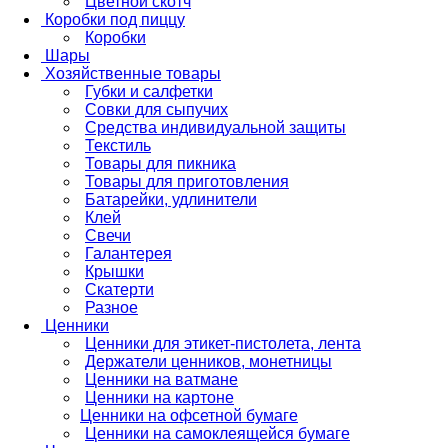
Цветной скотч
Коробки под пиццу
Коробки
Шары
Хозяйственные товары
Губки и салфетки
Совки для сыпучих
Средства индивидуальной защиты
Текстиль
Товары для пикника
Товары для приготовления
Батарейки, удлинители
Клей
Свечи
Галантерея
Крышки
Скатерти
Разное
Ценники
Ценники для этикет-пистолета, лента
Держатели ценников, монетницы
Ценники на ватмане
Ценники на картоне
Ценники на офсетной бумаге
Ценники на самоклеящейся бумаге