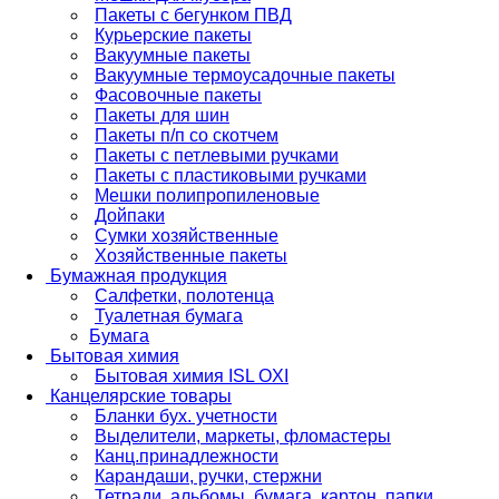
Пакеты с бегунком ПВД
Курьерские пакеты
Вакуумные пакеты
Вакуумные термоусадочные пакеты
Фасовочные пакеты
Пакеты для шин
Пакеты п/п со скотчем
Пакеты с петлевыми ручками
Пакеты с пластиковыми ручками
Мешки полипропиленовые
Дойпаки
Сумки хозяйственные
Хозяйственные пакеты
Бумажная продукция
Салфетки, полотенца
Туалетная бумага
Бумага
Бытовая химия
Бытовая химия ISL OXI
Канцелярские товары
Бланки бух. учетности
Выделители, маркеты, фломастеры
Канц.принадлежности
Карандаши, ручки, стержни
Тетради, альбомы, бумага, картон, папки