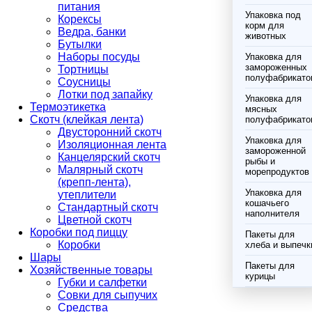
питания
Упаковка под
Корексы
корм для
Ведра, банки
животных
Бутылки
Наборы посуды
Упаковка для
замороженных
Тортницы
полуфабрикато
Соусницы
Лотки под запайку
Упаковка для
Термоэтикетка
мясных
Скотч (клейкая лента)
полуфабрикато
Двусторонний скотч
Упаковка для
Изоляционная лента
замороженной
Канцелярский скотч
рыбы и
Малярный скотч
морепродуктов
(крепп-лента),
Упаковка для
утеплители
кошачьего
Стандартный скотч
наполнителя
Цветной скотч
Коробки под пиццу
Пакеты для
Коробки
хлеба и выпечк
Шары
Пакеты для
Хозяйственные товары
курицы
Губки и салфетки
Совки для сыпучих
Средства