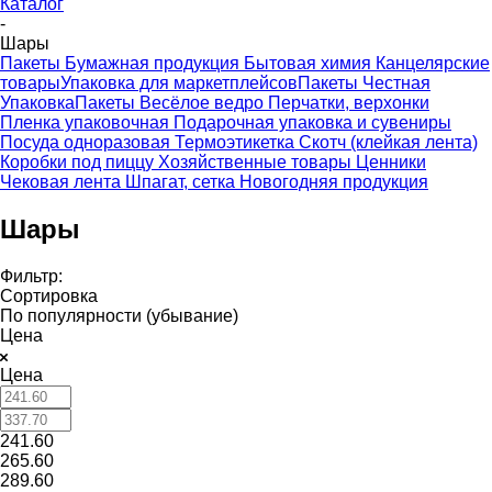
Каталог
-
Шары
Пакеты
Бумажная продукция
Бытовая химия
Канцелярские
товары
Упаковка для маркетплейсов
Пакеты Честная
Упаковка
Пакеты Весёлое ведро
Перчатки, верхонки
Пленка упаковочная
Подарочная упаковка и сувениры
Посуда одноразовая
Термоэтикетка
Скотч (клейкая лента)
Коробки под пиццу
Хозяйственные товары
Ценники
Чековая лента
Шпагат, сетка
Новогодняя продукция
Шары
Фильтр:
Сортировка
По популярности (убывание)
Цена
Цена
241.60
265.60
289.60