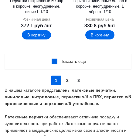
Перчатки нитриловые 50 пар
Перчатки виниловые 50 пар в
в коробке, неопудренные,
коробке, неопудренные, L
синие L 1/10
чёрные 1/10
Розничная цена
Розничная цена
372.1
руб.
/шт
330.8
руб.
/шт
В корзину
В корзину
Показать еще
1
2
3
В нашем каталоге представлены
латексные перчатки,
виниловые, нитриловые, перчатки х/б с ПВХ, перчатки х/б
прорезиненные и верхонки х/б утеплённые.
Латексные перчатки
обеспечивают отличную посадку и
чувствительность при работе. Латексные перчатки часто
применяют в медицинских целях из-за своей эластичности и