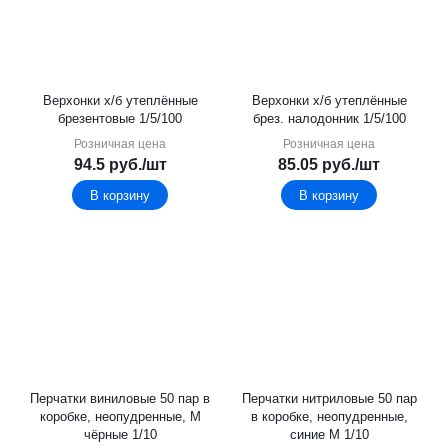
Верхонки х/б утеплённые
Верхонки х/б утеплённые
брезентовые 1/5/100
брез. налодонник 1/5/100
Розничная цена
Розничная цена
94.5
руб.
/шт
85.05
руб.
/шт
В корзину
В корзину
Перчатки виниловые 50 пар в
Перчатки нитриловые 50 пар
коробке, неопудренные, М
в коробке, неопудренные,
чёрные 1/10
синие М 1/10