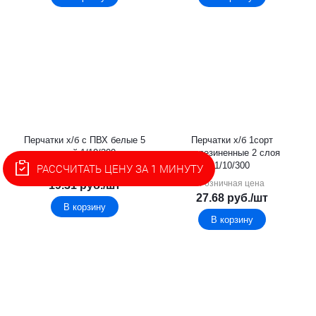
Перчатки х/б с ПВХ белые 5
Перчатки х/б 1сорт
нитей 1/10/300
прорезиненные 2 слоя
1/10/300
РАССЧИТАТЬ ЦЕНУ ЗА 1 МИНУТУ
Розничная цена
Розничная цена
19.31
руб.
/шт
27.68
руб.
/шт
В корзину
В корзину