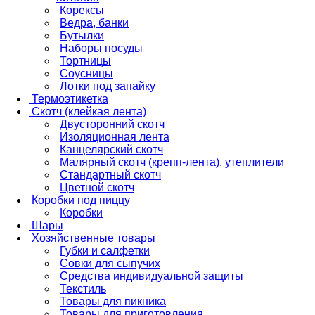
Корексы
Ведра, банки
Бутылки
Наборы посуды
Тортницы
Соусницы
Лотки под запайку
Термоэтикетка
Скотч (клейкая лента)
Двусторонний скотч
Изоляционная лента
Канцелярский скотч
Малярный скотч (крепп-лента), утеплители
Стандартный скотч
Цветной скотч
Коробки под пиццу
Коробки
Шары
Хозяйственные товары
Губки и салфетки
Совки для сыпучих
Средства индивидуальной защиты
Текстиль
Товары для пикника
Товары для приготовления