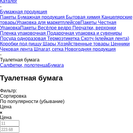
Каталог
-
Бумажная продукция
Пакеты
Бумажная продукция
Бытовая химия
Канцелярские
товары
Упаковка для маркетплейсов
Пакеты Честная
Упаковка
Пакеты Весёлое ведро
Перчатки, верхонки
Пленка упаковочная
Подарочная упаковка и сувениры
Посуда одноразовая
Термоэтикетка
Скотч (клейкая лента)
Коробки под пиццу
Шары
Хозяйственные товары
Ценники
Чековая лента
Шпагат, сетка
Новогодняя продукция
-
Туалетная бумага
Салфетки, полотенца
Бумага
Туалетная бумага
Фильтр:
Сортировка
По популярности (убывание)
Цена
Цена