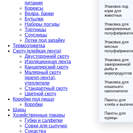
питания
Упаковка под
Корексы
корм для
Ведра, банки
животных
Бутылки
Наборы посуды
Упаковка для
замороженных
Тортницы
полуфабрикато
Соусницы
Лотки под запайку
Упаковка для
Термоэтикетка
мясных
Скотч (клейкая лента)
полуфабрикато
Двусторонний скотч
Упаковка для
Изоляционная лента
замороженной
Канцелярский скотч
рыбы и
Малярный скотч
морепродуктов
(крепп-лента),
Упаковка для
утеплители
кошачьего
Стандартный скотч
наполнителя
Цветной скотч
Коробки под пиццу
Пакеты для
Коробки
хлеба и выпечк
Шары
Пакеты для
Хозяйственные товары
курицы
Губки и салфетки
Совки для сыпучих
Средства