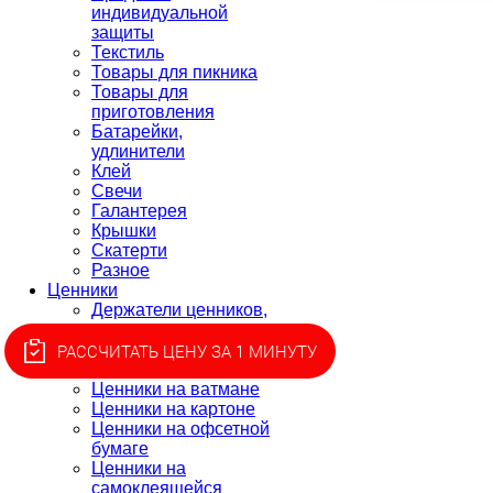
индивидуальной
защиты
Текстиль
Товары для пикника
Товары для
приготовления
Батарейки,
удлинители
Клей
Свечи
Галантерея
Крышки
Скатерти
Разное
Ценники
Держатели ценников,
монетницы
Ценники для этикет-
РАССЧИТАТЬ ЦЕНУ ЗА 1 МИНУТУ
пистолета, лента
Ценники на ватмане
Ценники на картоне
Ценники на офсетной
бумаге
Ценники на
самоклеящейся