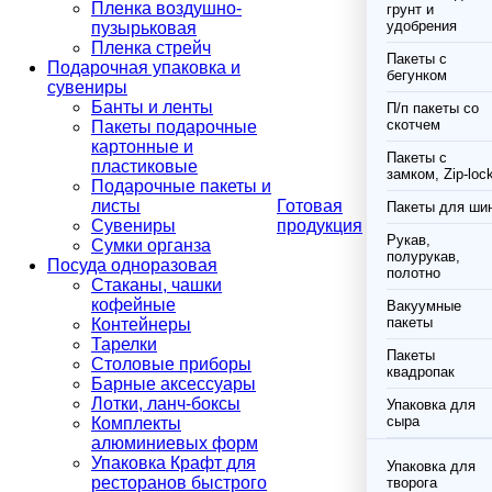
Пленка воздушно-
грунт и
удобрения
пузырьковая
Пленка стрейч
Пакеты с
Подарочная упаковка и
бегунком
сувениры
Банты и ленты
П/п пакеты со
скотчем
Пакеты подарочные
картонные и
Пакеты с
пластиковые
замком, Zip-loc
Подарочные пакеты и
листы
Готовая
Пакеты для ши
Сувениры
продукция
Рукав,
Сумки органза
полурукав,
Посуда одноразовая
полотно
Стаканы, чашки
кофейные
Вакуумные
пакеты
Контейнеры
Тарелки
Пакеты
Столовые приборы
квадропак
Барные аксессуары
Лотки, ланч-боксы
Упаковка для
сыра
Комплекты
алюминиевых форм
Упаковка Крафт для
Упаковка для
ресторанов быстрого
творога