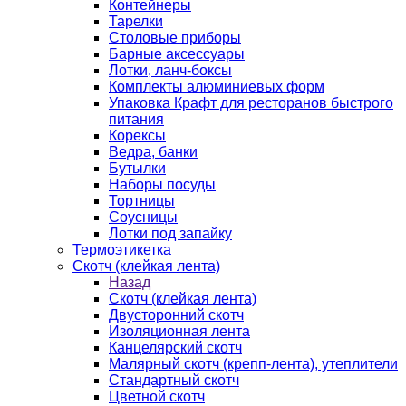
Контейнеры
Тарелки
Столовые приборы
Барные аксессуары
Лотки, ланч-боксы
Комплекты алюминиевых форм
Упаковка Крафт для ресторанов быстрого
питания
Корексы
Ведра, банки
Бутылки
Наборы посуды
Тортницы
Соусницы
Лотки под запайку
Термоэтикетка
Скотч (клейкая лента)
Назад
Скотч (клейкая лента)
Двусторонний скотч
Изоляционная лента
Канцелярский скотч
Малярный скотч (крепп-лента), утеплители
Стандартный скотч
Цветной скотч