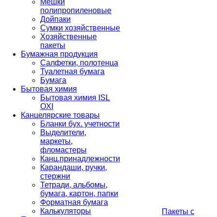
Мешки
полипропиленовые
Дойпаки
Сумки хозяйственные
Хозяйственные
пакеты
Бумажная продукция
Салфетки, полотенца
Туалетная бумага
Бумага
Бытовая химия
Бытовая химия ISL
OXI
Канцелярские товары
Бланки бух. учетности
Выделители,
маркеты,
фломастеры
Канц.принадлежности
Карандаши, ручки,
стержни
Тетради, альбомы,
бумага, картон, папки
Форматная бумага
Калькуляторы
Пакеты с