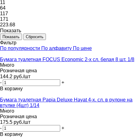
11
64
117
171
223.68
Показать
Сбросить
Фильтр
По популярности
По алфавиту
По цене
Бумага туалетная FOCUS Economic 2-х сл. белая 8 шт. 1/8
Много
Розничная цена
144.2
руб.
/шт
-
+
В корзину
Бумага туалетная Papia Deluxe Hayat 4-х. сл. в рулоне на
втулке (4шт) 1/14
Много
Розничная цена
175.5
руб.
/шт
-
+
В корзину