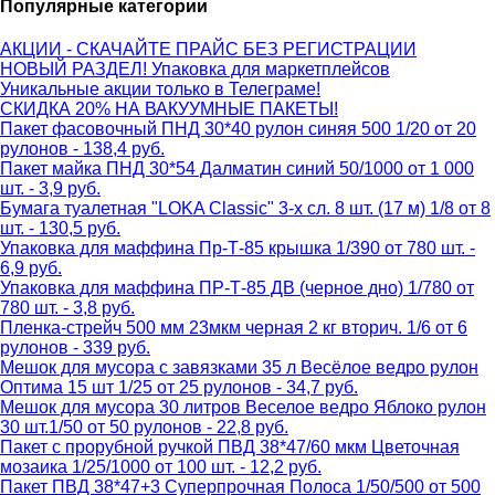
Популярные категории
АКЦИИ - СКАЧАЙТЕ ПРАЙС БЕЗ РЕГИСТРАЦИИ
НОВЫЙ РАЗДЕЛ! Упаковка для маркетплейсов
Уникальные акции только в Телеграме!
СКИДКА 20% НА ВАКУУМНЫЕ ПАКЕТЫ!
Пакет фасовочный ПНД 30*40 рулон синяя 500 1/20 от 20
рулонов - 138,4 руб.
Пакет майка ПНД 30*54 Далматин синий 50/1000 от 1 000
шт. - 3,9 руб.
Бумага туалетная "LOKA Classic" 3-х сл. 8 шт. (17 м) 1/8 от 8
шт. - 130,5 руб.
Упаковка для маффина Пр-Т-85 крышка 1/390 от 780 шт. -
6,9 руб.
Упаковка для маффина ПР-Т-85 ДВ (черное дно) 1/780 от
780 шт. - 3,8 руб.
Пленка-стрейч 500 мм 23мкм черная 2 кг вторич. 1/6 от 6
рулонов - 339 руб.
Мешок для мусора с завязками 35 л Весёлое ведро рулон
Оптима 15 шт 1/25 от 25 рулонов - 34,7 руб.
Мешок для мусора 30 литров Веселое ведро Яблоко рулон
30 шт.1/50 от 50 рулонов - 22,8 руб.
Пакет с прорубной ручкой ПВД 38*47/60 мкм Цветочная
мозаика 1/25/1000 от 100 шт. - 12,2 руб.
Пакет ПВД 38*47+3 Суперпрочная Полоса 1/50/500 от 500