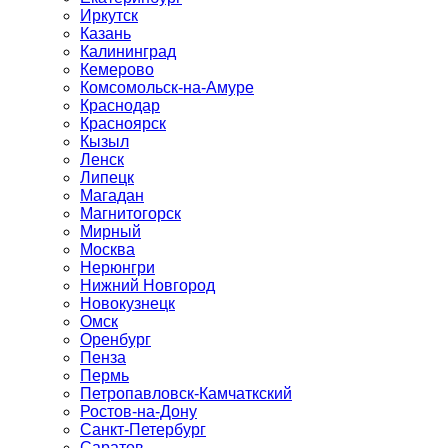
Иркутск
Казань
Калининград
Кемерово
Комсомольск-на-Амуре
Краснодар
Красноярск
Кызыл
Ленск
Липецк
Магадан
Магнитогорск
Мирный
Москва
Нерюнгри
Нижний Новгород
Новокузнецк
Омск
Оренбург
Пенза
Пермь
Петропавловск-Камчаткский
Ростов-на-Дону
Санкт-Петербург
Саратов