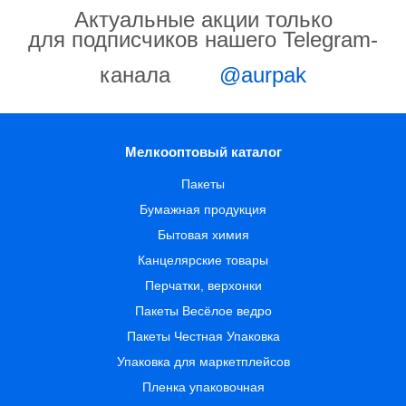
Актуальные акции только
для подписчиков нашего Telegram-
канала
@aurpak
Мелкооптовый каталог
Пакеты
Бумажная продукция
Бытовая химия
Канцелярские товары
Перчатки, верхонки
Пакеты Весёлое ведро
Пакеты Честная Упаковка
Упаковка для маркетплейсов
Пленка упаковочная