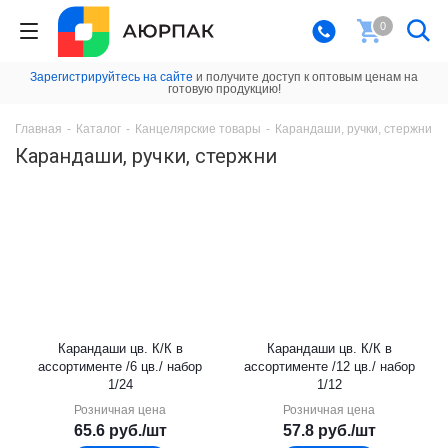
0
Зарегистрируйтесь на сайте
и получите доступ к оптовым ценам на
готовую продукцию!
Главная
-
Каталог
-
Канцелярские товары
-
Карандаши, ручки, стержни
Карандаши, ручки, стержни
Карандаши цв. К/К в
Карандаши цв. К/К в
ассортименте /6 цв./ набор
ассортименте /12 цв./ набор
1/24
1/12
Розничная цена
Розничная цена
65.6
руб.
/шт
57.8
руб.
/шт