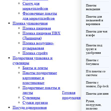
Скотч для
Пакеты
маркетплейсов
вкладыши
Фасовочные пакеты
Пакеты для
для маркетплейсов
пельменей и
Пленка упаковочная
вареников
Пленка пищевая
Пакеты для чая
Пленка пищевая ПВХ
и кофе
(Дышащая)
Пленка воздушно-
Пакеты под
пузырьковая
грунт и
Пленка стрейч
удобрения
Подарочная упаковка и
Пакеты с
сувениры
бегунком
Банты и ленты
П/п пакеты со
Пакеты подарочные
скотчем
картонные и
пластиковые
Пакеты с
замком, Zip-lock
Подарочные пакеты и
листы
Готовая
Пакеты для шин
Сувениры
продукция
Рукав,
Сумки органза
полурукав,
Посуда одноразовая
полотно