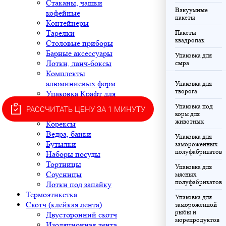
Стаканы, чашки
Вакуумные
кофейные
пакеты
Контейнеры
Тарелки
Пакеты
квадропак
Столовые приборы
Барные аксессуары
Упаковка для
Лотки, ланч-боксы
сыра
Комплекты
алюминиевых форм
Упаковка для
творога
Упаковка Крафт для
ресторанов быстрого
Упаковка под
РАССЧИТАТЬ ЦЕНУ ЗА 1 МИНУТУ
питания
корм для
животных
Корексы
Ведра, банки
Упаковка для
Бутылки
замороженных
полуфабрикатов
Наборы посуды
Тортницы
Упаковка для
Соусницы
мясных
полуфабрикатов
Лотки под запайку
Термоэтикетка
Упаковка для
Скотч (клейкая лента)
замороженной
рыбы и
Двусторонний скотч
морепродуктов
Изоляционная лента