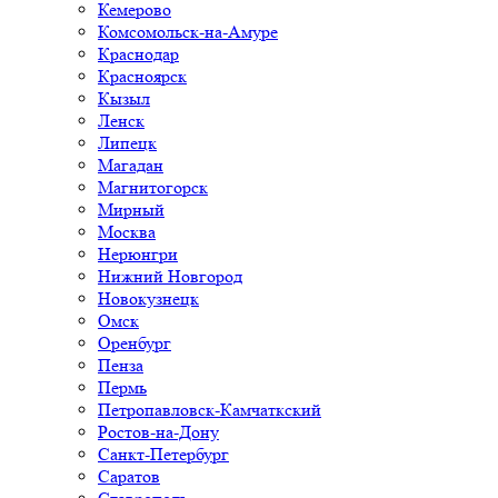
Кемерово
Комсомольск-на-Амуре
Краснодар
Красноярск
Кызыл
Ленск
Липецк
Магадан
Магнитогорск
Мирный
Москва
Нерюнгри
Нижний Новгород
Новокузнецк
Омск
Оренбург
Пенза
Пермь
Петропавловск-Камчаткский
Ростов-на-Дону
Санкт-Петербург
Саратов