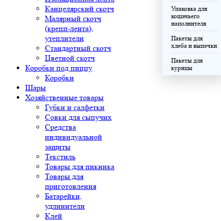
Канцелярский скотч
Упаковка для
кошачьего
Малярный скотч
наполнителя
(крепп-лента),
утеплители
Пакеты для
хлеба и выпечки
Стандартный скотч
Цветной скотч
Пакеты для
Коробки под пиццу
курицы
Коробки
Шары
Хозяйственные товары
Губки и салфетки
Совки для сыпучих
Средства
индивидуальной
защиты
Текстиль
Товары для пикника
Товары для
приготовления
Батарейки,
удлинители
Клей