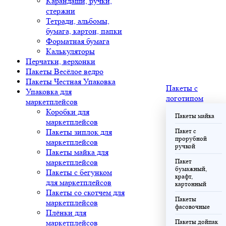
Карандаши, ручки,
стержни
Тетради, альбомы,
бумага, картон, папки
Форматная бумага
Калькуляторы
Перчатки, верхонки
Пакеты Весёлое ведро
Пакеты Честная Упаковка
Пакеты с
Упаковка для
логотипом
маркетплейсов
Коробки для
Пакеты майка
маркетплейсов
Пакеты зиплок для
Пакет с
прорубной
маркетплейсов
ручкой
Пакеты майка для
маркетплейсов
Пакет
бумажный,
Пакеты с бегунком
крафт,
для маркетплейсов
картонный
Пакеты со скотчем для
Пакеты
маркетплейсов
фасовочные
Плёнки для
маркетплейсов
Пакеты дойпак